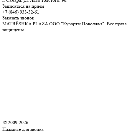
г. Самара, ул. Льва Толстого, 96.
Записаться на прием
+7 (846) 933-32-61
Заказать звонок
MATRЁSHKA PLAZA ООО "Курорты Поволжья". Все права
защищены.
Политика обработки персональных данных
Положение об обработке персональных данных
Согласие на обработку персональных данных
Политика в отношении обработки персональных данных с
применением технологии «Cookie»
Правила внутреннего распорядка для потребителей
медицинских услуг ООО "Курорты Поволжья"
Положение о порядке и условиях предоставления платных
медицинских услуг в ООО "Курорты Поволжья"
© 2009-2026
Нажмите для звонка