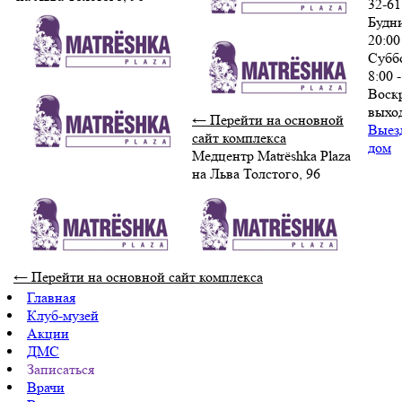
32-61
Будни
20:00
Субб
8:00 
Воскр
выхо
← Перейти на основной
Выез
сайт комплекса
дом
Медцентр Matrёshka Plaza
на Льва Толстого, 96
← Перейти на основной сайт комплекса
Главная
Клуб-музей
Акции
ДМС
Записаться
Врачи