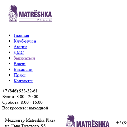
Главная
Клуб-музей
Акции
ДМС
Записаться
Врачи
Вакансии
Прайс
Контакты
+7 (846) 933-32-61
Будни: 8:00 - 20:00
Суббота: 8:00 - 16:00
Воскресенье: выходной
Медцентр Matrёshka Plaza
+7 (8
на Льва Толстого, 96