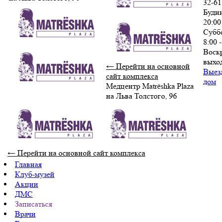
32-61
Будни
20:00
Субб
8:00 
Воскр
выхо
← Перейти на основной
Выез
сайт комплекса
дом
Медцентр Matrёshka Plaza
на Льва Толстого, 96
← Перейти на основной сайт комплекса
Главная
Клуб-музей
Акции
ДМС
Записаться
Врачи