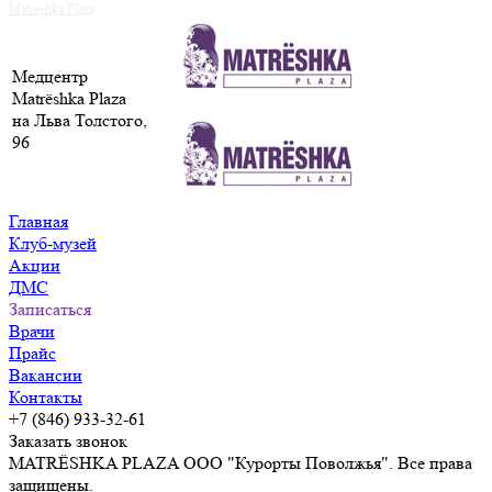
Matreshka Plaza
Медцентр
Matrёshka Plaza
на Льва Толстого,
96
Главная
Клуб-музей
Акции
ДМС
Записаться
Врачи
Прайс
Вакансии
Контакты
+7 (846) 933-32-61
Заказать звонок
MATRЁSHKA PLAZA ООО "Курорты Поволжья". Все права
защищены.