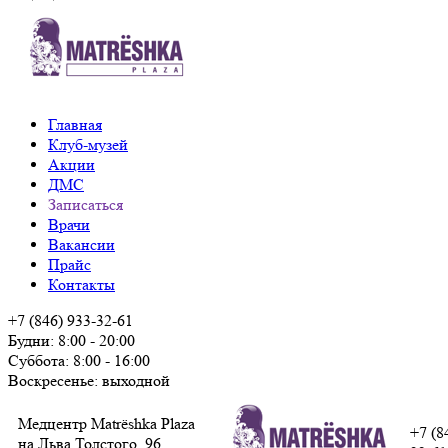
Главная
Клуб-музей
Акции
ДМС
Записаться
Врачи
Вакансии
Прайс
Контакты
+7 (846) 933-32-61
Будни: 8:00 - 20:00
Суббота: 8:00 - 16:00
Воскресенье: выходной
Медцентр Matrёshka Plaza
+7 (8
на Льва Толстого, 96