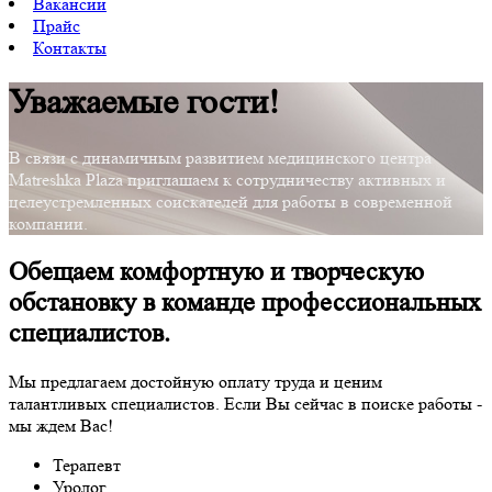
Вакансии
Прайс
Контакты
Уважаемые гости!
В связи с динамичным развитием медицинского центра
Matreshka Plaza приглашаем к сотрудничеству активных и
целеустремленных соискателей для работы в современной
компании.
Обещаем комфортную и творческую
обстановку в команде профессиональных
специалистов.
Мы предлагаем достойную оплату труда и ценим
талантливых специалистов. Если Вы сейчас в поиске работы -
мы ждем Вас!
Терапевт
Уролог